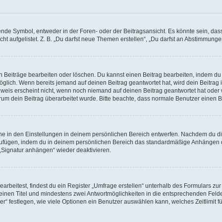
e Symbol, entweder in der Foren- oder der Beitragsansicht. Es könnte sein, dass e
ht aufgelistet. Z. B. „Du darfst neue Themen erstellen“, „Du darfst an Abstimmung
n Beiträge bearbeiten oder löschen. Du kannst einen Beitrag bearbeiten, indem du
möglich. Wenn bereits jemand auf deinen Beitrag geantwortet hat, wird dein Beitra
nweis erscheint nicht, wenn noch niemand auf deinen Beitrag geantwortet hat oder 
 warum dein Beitrag überarbeitet wurde. Bitte beachte, dass normale Benutzer einen
e in den Einstellungen in deinem persönlichen Bereich entwerfen. Nachdem du die 
zufügen, indem du in deinem persönlichen Bereich das standardmäßige Anhängen d
 „Signatur anhängen“ wieder deaktivieren.
beitest, findest du ein Register „Umfrage erstellen“ unterhalb des Formulars zur 
t einen Titel und mindestens zwei Antwortmöglichkeiten in die entsprechenden Felde
r“ festlegen, wie viele Optionen ein Benutzer auswählen kann, welches Zeitlimit fü