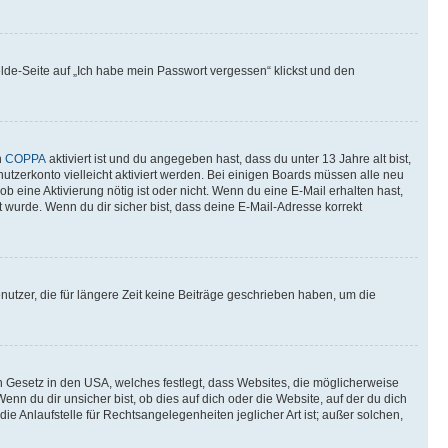
elde-Seite auf „Ich habe mein Passwort vergessen“ klickst und den
n
COPPA
aktiviert ist und du angegeben hast, dass du unter 13 Jahre alt bist,
utzerkonto vielleicht aktiviert werden. Bei einigen Boards müssen alle neu
ob eine Aktivierung nötig ist oder nicht. Wenn du eine E-Mail erhalten hast,
 wurde. Wenn du dir sicher bist, dass deine E-Mail-Adresse korrekt
utzer, die für längere Zeit keine Beiträge geschrieben haben, um die
n Gesetz in den USA, welches festlegt, dass Websites, die möglicherweise
 du dir unsicher bist, ob dies auf dich oder die Website, auf der du dich
ie Anlaufstelle für Rechtsangelegenheiten jeglicher Art ist; außer solchen,