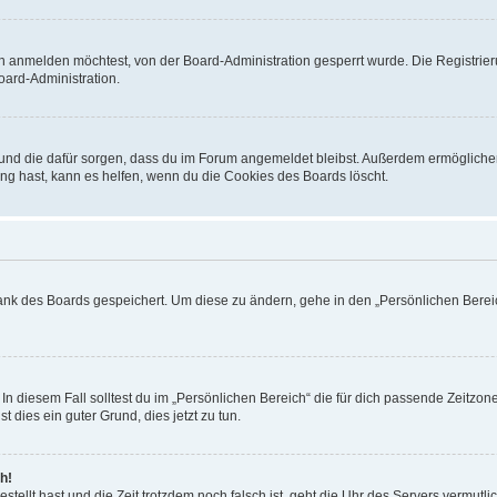
h anmelden möchtest, von der Board-Administration gesperrt wurde. Die Registrie
ard-Administration.
t und die dafür sorgen, dass du im Forum angemeldet bleibst. Außerdem ermögliche
ng hast, kann es helfen, wenn du die Cookies des Boards löscht.
bank des Boards gespeichert. Um diese zu ändern, gehe in den „Persönlichen Bereic
In diesem Fall solltest du im „Persönlichen Bereich“ die für dich passende Zeitzone 
t dies ein guter Grund, dies jetzt zu tun.
h!
estellt hast und die Zeit trotzdem noch falsch ist, geht die Uhr des Servers vermutl