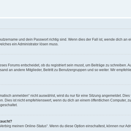
utzername und dein Passwort richtig sind. Wenn dies der Fall ist, wende dich an ei
welches ein Administrator lösen muss.
es Forums entscheidet, ob du registriert sein musst, um Beiträge zu schreiben. Auf j
sand an andere Mitglieder, Beitritt zu Benutzergruppen und so weiter. Wir empfehlen 
isch anmelden“ nicht auswählst, wirst du nur für eine Sitzung angemeldet. Dies 
Dies ist nicht empfehlenswert, wenn du dich an einem öffentlichen Computer, zum 
geschaltet.
taucht?
 „Verbirg meinen Online-Status“. Wenn du diese Option einschaltest, können nur Ad