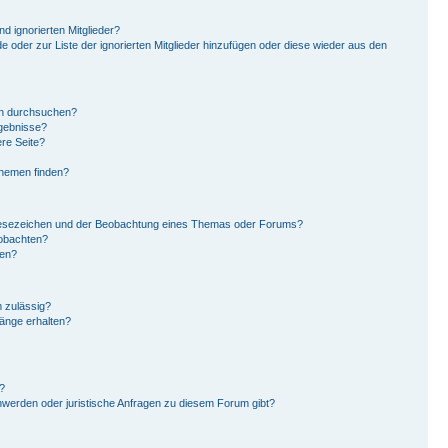
d ignorierten Mitglieder?
de oder zur Liste der ignorierten Mitglieder hinzufügen oder diese wieder aus den
en durchsuchen?
rgebnisse?
re Seite?
Themen finden?
Lesezeichen und der Beobachtung eines Themas oder Forums?
eobachten?
gen?
 zulässig?
hänge erhalten?
?
hwerden oder juristische Anfragen zu diesem Forum gibt?