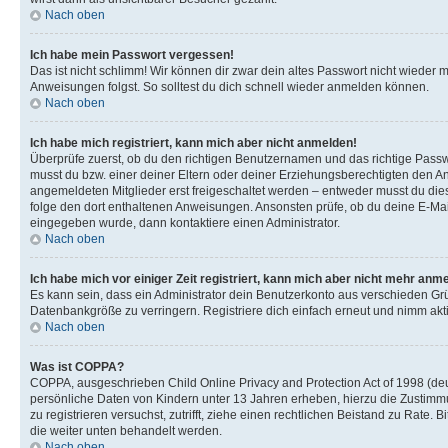
Nach oben
Ich habe mein Passwort vergessen!
Das ist nicht schlimm! Wir können dir zwar dein altes Passwort nicht wieder 
Anweisungen folgst. So solltest du dich schnell wieder anmelden können.
Nach oben
Ich habe mich registriert, kann mich aber nicht anmelden!
Überprüfe zuerst, ob du den richtigen Benutzernamen und das richtige Pas
musst du bzw. einer deiner Eltern oder deiner Erziehungsberechtigten den Anw
angemeldeten Mitglieder erst freigeschaltet werden – entweder musst du dies se
folge den dort enthaltenen Anweisungen. Ansonsten prüfe, ob du deine E-Mail
eingegeben wurde, dann kontaktiere einen Administrator.
Nach oben
Ich habe mich vor einiger Zeit registriert, kann mich aber nicht mehr anm
Es kann sein, dass ein Administrator dein Benutzerkonto aus verschieden Grü
Datenbankgröße zu verringern. Registriere dich einfach erneut und nimm akti
Nach oben
Was ist COPPA?
COPPA, ausgeschrieben Child Online Privacy and Protection Act of 1998 (deut
persönliche Daten von Kindern unter 13 Jahren erheben, hierzu die Zustimmu
zu registrieren versuchst, zutrifft, ziehe einen rechtlichen Beistand zu Rate
die weiter unten behandelt werden.
Nach oben