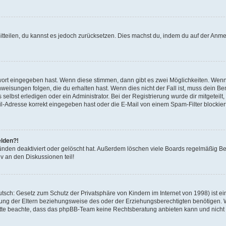
mitteilen, du kannst es jedoch zurücksetzen. Dies machst du, indem du auf der Anm
swort eingegeben hast. Wenn diese stimmen, dann gibt es zwei Möglichkeiten. Wen
eisungen folgen, die du erhalten hast. Wenn dies nicht der Fall ist, muss dein Ben
lbst erledigen oder ein Administrator. Bei der Registrierung wurde dir mitgeteilt, 
-Adresse korrekt eingegeben hast oder die E-Mail von einem Spam-Filter blockiert
elden?!
nden deaktiviert oder gelöscht hat. Außerdem löschen viele Boards regelmäßig Ben
v an den Diskussionen teil!
sch: Gesetz zum Schutz der Privatsphäre von Kindern im Internet von 1998) ist ei
ng der Eltern beziehungsweise des oder der Erziehungsberechtigten benötigen. Wenn
. Bitte beachte, dass das phpBB-Team keine Rechtsberatung anbieten kann und nicht d