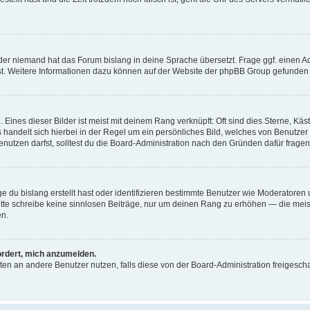
der niemand hat das Forum bislang in deine Sprache übersetzt. Frage ggf. einen Adm
est. Weitere Informationen dazu können auf der Website der phpBB Group gefunden
Eines dieser Bilder ist meist mit deinem Rang verknüpft: Oft sind dies Sterne, Kä
s handelt sich hierbei in der Regel um ein persönliches Bild, welches von Benutzer
utzen darfst, solltest du die Board-Administration nach den Gründen dafür fragen
e du bislang erstellt hast oder identifizieren bestimmte Benutzer wie Moderatore
 Bitte schreibe keine sinnlosen Beiträge, nur um deinen Rang zu erhöhen — die mei
en.
ordert, mich anzumelden.
ichten an andere Benutzer nutzen, falls diese von der Board-Administration freige