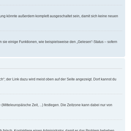
rung könnte außerdem komplett ausgeschaltet sein, damit sich keine neuen
n sie einige Funktionen, wie beispielsweise den „Gelesen“-Status – sofern
h“; der Link dazu wird meist oben auf der Seite angezeigt. Dort kannst du
(Mitteleuropäische Zeit, ...) festlegen. Die Zeitzone kann dabei nur von
ich falsch. Kontaktiere einen Administrator, damit er das Problem beheben