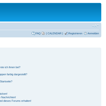
FAQ
{ CALENDAR }
Registrieren
Anmelden
ete ich ihnen bei?
pen farbig dargestellt?
Startseite?
hicken!
 Nachrichten!
ied dieses Forums erhalten!