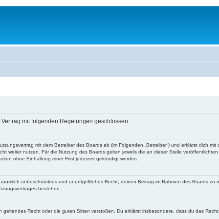
in Vertrag mit folgenden Regelungen geschlossen:
 Nutzungsvertrag mit dem Betreiber des Boards ab (im Folgenden „Betreiber“) und erklärst dich 
ht weiter nutzen. Für die Nutzung des Boards gelten jeweils die an dieser Stelle veröffentlichte
iten ohne Einhaltung einer Frist jederzeit gekündigt werden.
 und räumlich unbeschränktes und unentgeltliches Recht, deinen Beitrag im Rahmen des Boards zu 
utzungsvertrages bestehen.
egen geltendes Recht oder die guten Sitten verstoßen. Du erklärst insbesondere, dass du das Recht