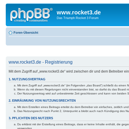
www.rocket3.de
Das Triumph Rocket 3 Forum
Foren-Übersicht
www.rocket3.de - Registrierung
Mit dem Zugriff auf „www.rocket3.de“ wird zwischen dir und dem Betreiber e
1. NUTZUNGSVERTRAG
Mit dem Zugriff auf „www.rocket3.de“ (im Folgenden „das Board“) schließt du einen
Wenn du mit diesen Regelungen nicht einverstanden bist, so darfst du das Board nic
Der Nutzungsvertrag wird auf unbestimmte Zeit geschlossen und kann von beiden Se
2. EINRÄUMUNG VON NUTZUNGSRECHTEN
Mit dem Erstellen eines Beitrags erteilst du dem Betreiber ein einfaches, zeitlich
Das Nutzungsrecht nach Punkt 2, Unterpunkt a bleibt auch nach Kündigung des N
3. PFLICHTEN DES NUTZERS
Du erklärst mit der Erstellung eines Beitrags, dass er keine Inhalte enthält, die g
verwenden.