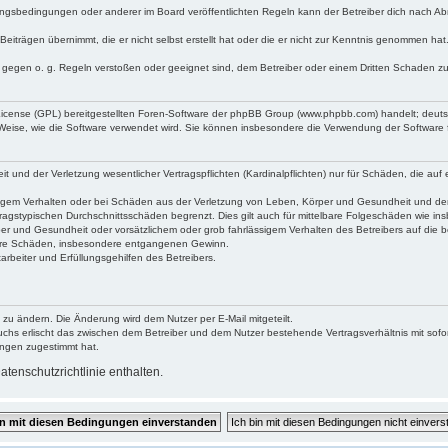
ngsbedingungen oder anderer im Board veröffentlichten Regeln kann der Betreiber dich nach A
Beiträgen übernimmt, die er nicht selbst erstellt hat oder die er nicht zur Kenntnis genommen ha
e gegen o. g. Regeln verstoßen oder geeignet sind, dem Betreiber oder einem Dritten Schaden z
 License (GPL) bereitgestellten Foren-Software der phpBB Group (www.phpbb.com) handelt; deu
 Weise, wie die Software verwendet wird. Sie können insbesondere die Verwendung der Software 
nd der Verletzung wesentlicher Vertragspflichten (Kardinalpflichten) nur für Schäden, die auf ei
igem Verhalten oder bei Schäden aus der Verletzung von Leben, Körper und Gesundheit und der Ver
ragstypischen Durchschnittsschäden begrenzt. Dies gilt auch für mittelbare Folgeschäden wie 
er und Gesundheit oder vorsätzlichem oder grob fahrlässigem Verhalten des Betreibers auf die 
elbare Schäden, insbesondere entgangenen Gewinn.
rbeiter und Erfüllungsgehilfen des Betreibers.
 zu ändern. Die Änderung wird dem Nutzer per E-Mail mitgeteilt.
uchs erlischt das zwischen dem Betreiber und dem Nutzer bestehende Vertragsverhältnis mit sofor
ungen zugestimmt hat.
tenschutzrichtlinie enthalten.