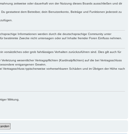
bmahnung zeitweise oder dauerhaft von der Nutzung dieses Boards ausschließen und dir
t. Du gestattest dem Betreiber, dein Benutzerkonto, Beiträge und Funktionen jederzeit zu
uzufügen.
tschsprachige Informationen werden durch die deutschsprachige Community unter
für bestimmte Zwecke nicht untersagen oder auf Inhalte fremder Foren Einfluss nehmen.
n vorsätzliches oder grob fahrlässiges Verhalten zurückzuführen sind. Dies gilt auch für
letzung wesentlicher Vertragspflichten (Kardinalpflichten) auf die bei Vertragsschluss
insbesondere entgangenen Gewinn.
bei Vertragsschluss typischerweise vorhersehbaren Schäden und im Übrigen der Höhe nach
tiger Wirkung.