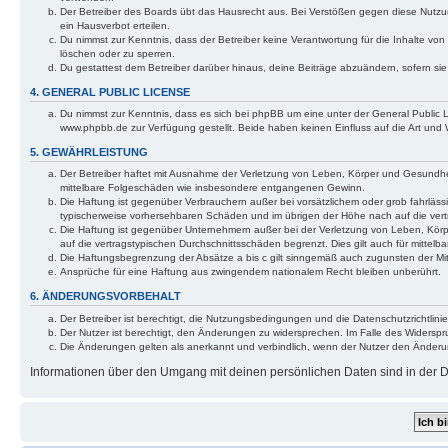
Der Betreiber des Boards übt das Hausrecht aus. Bei Verstößen gegen diese Nutzu
ein Hausverbot erteilen.
Du nimmst zur Kenntnis, dass der Betreiber keine Verantwortung für die Inhalte von 
löschen oder zu sperren.
Du gestattest dem Betreiber darüber hinaus, deine Beiträge abzuändern, sofern si
4. GENERAL PUBLIC LICENSE
Du nimmst zur Kenntnis, dass es sich bei phpBB um eine unter der General Public
www.phpbb.de zur Verfügung gestellt. Beide haben keinen Einfluss auf die Art und
5. GEWÄHRLEISTUNG
Der Betreiber haftet mit Ausnahme der Verletzung von Leben, Körper und Gesundheit u
mittelbare Folgeschäden wie insbesondere entgangenen Gewinn.
Die Haftung ist gegenüber Verbrauchern außer bei vorsätzlichem oder grob fahrläss
typischerweise vorhersehbaren Schäden und im übrigen der Höhe nach auf die vert
Die Haftung ist gegenüber Unternehmern außer bei der Verletzung von Leben, Körp
auf die vertragstypischen Durchschnittsschäden begrenzt. Dies gilt auch für mitt
Die Haftungsbegrenzung der Absätze a bis c gilt sinngemäß auch zugunsten der Mita
Ansprüche für eine Haftung aus zwingendem nationalem Recht bleiben unberührt.
6. ÄNDERUNGSVORBEHALT
Der Betreiber ist berechtigt, die Nutzungsbedingungen und die Datenschutzrichtlinie
Der Nutzer ist berechtigt, den Änderungen zu widersprechen. Im Falle des Widerspr
Die Änderungen gelten als anerkannt und verbindlich, wenn der Nutzer den Änder
Informationen über den Umgang mit deinen persönlichen Daten sind in der Da