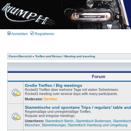
Anmelden
Registrieren
Foren-Übersicht
»
Treffen und Reisen / Meeting and traveling
Forum
Große Treffen / Big meetings
Rocket3 Treffen über mehrere Tage mit vielen Teilnehmern.
Rocket3 meeting over several days with many participants.
Moderator:
Berliner
Stammtische und spontane Trips / regulars’ table an
Regelmäßige und unregelmäßige Treffen.
Regular and irregular meetings.
Unterforen:
Stammtisch Berlin
,
Stammtisch Bodensee
,
Stammtisch
München
,
Stammheuriger
,
Stammtisch Hamburg und Umgebung