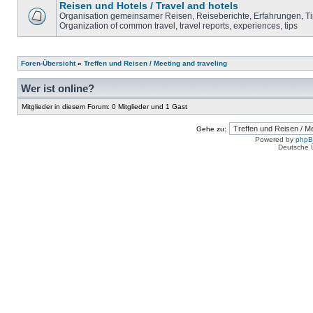
Reisen und Hotels / Travel and hotels
Organisation gemeinsamer Reisen, Reiseberichte, Erfahrungen, T
Organization of common travel, travel reports, experiences, tips
Foren-Übersicht
»
Treffen und Reisen / Meeting and traveling
Wer ist online?
Mitglieder in diesem Forum: 0 Mitglieder und 1 Gast
Gehe zu:
Powered by
php
Deutsche 