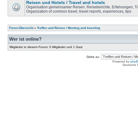
Reisen und Hotels / Travel and hotels
Organisation gemeinsamer Reisen, Reiseberichte, Erfahrungen, T
Organization of common travel, travel reports, experiences, tips
Foren-Übersicht
»
Treffen und Reisen / Meeting and traveling
Wer ist online?
Mitglieder in diesem Forum: 0 Mitglieder und 1 Gast
Gehe zu:
Powered by
php
Deutsche 