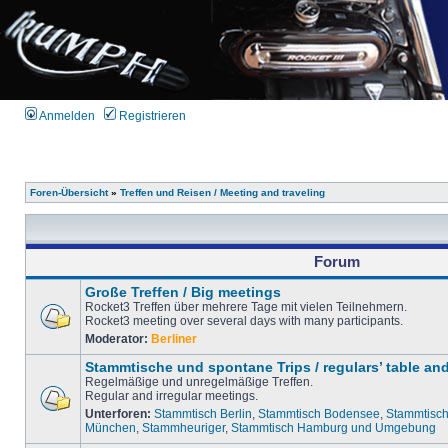
Anmelden
Registrieren
Foren-Übersicht
»
Treffen und Reisen / Meeting and traveling
Forum
Große Treffen / Big meetings
Rocket3 Treffen über mehrere Tage mit vielen Teilnehmern.
Rocket3 meeting over several days with many participants.
Moderator:
Berliner
Stammtische und spontane Trips / regulars’ table an
Regelmäßige und unregelmäßige Treffen.
Regular and irregular meetings.
Unterforen:
Stammtisch Berlin
,
Stammtisch Bodensee
,
Stammtisch
München
,
Stammheuriger
,
Stammtisch Hamburg und Umgebung