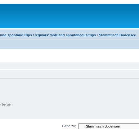
nd spontane Trips / regulars’ table and spontaneous trips
‹
Stammtisch Bodensee
erbergen
Gehe zu: