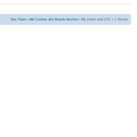
Das Team
•
Alle Cookies des Boards löschen
• Alle Zeiten sind UTC + 1 Stunde