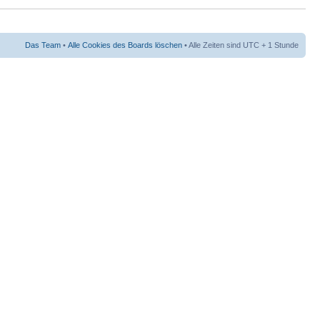
Das Team
•
Alle Cookies des Boards löschen
• Alle Zeiten sind UTC + 1 Stunde